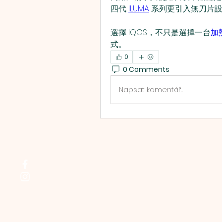
四代 
ILUMA
 系列更引入無刀片
選擇 IQOS，不只是選擇一台
加
式。
0
0 Comments
Napsat komentář...