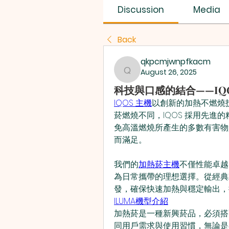
Discussion
Media
Back
qkpcmjwnpfkacm
August 26, 2025
qkpcmjwnpfkacm
科技與口感的結合——IQ
IQOS 主機
以創新的加熱不燃燒
菸燃燒不同，IQOS 採用先進
免高溫燃燒所產生的多數有害物
而滿足。
我們的
加熱菸主機
不僅性能卓越
為日常攜帶的理想選擇。從經典
發，確保快速加熱與穩定輸出，
ILUMA機型介紹
加熱菸是一種新興菸品，必須搭配
同用戶需求與使用習慣，無論是