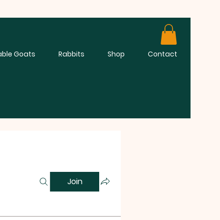
able Goats
Rabbits
Shop
Contact
Join