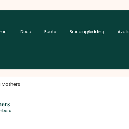
ome
Does
Bucks
Breeding/kidding
Avail
g Mothers
hers
mbers