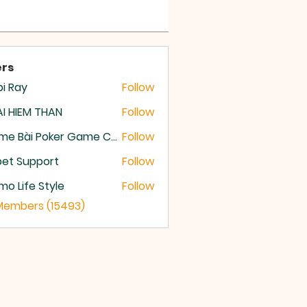
rs
i Ray
Follow
I HIEM THAN
Follow
Game Bài Poker Game Casino Quốc Tế
Follow
et Support
Follow
o Life Style
Follow
 Members (15493)