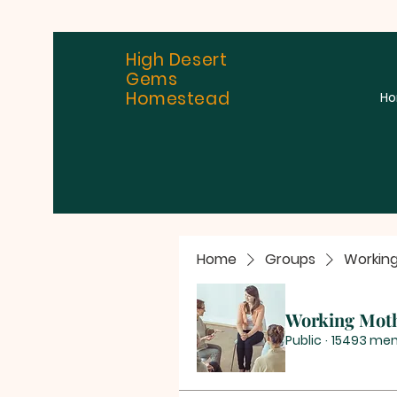
High Desert
Gems
Homestead
H
Home
Groups
Workin
Working Mot
Public
·
15493 me