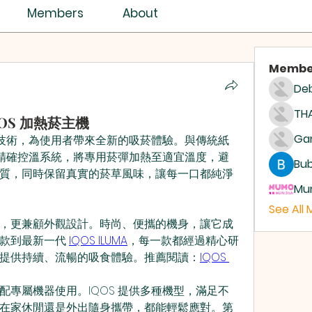
Members
About
Membe
Deb
THA
OS 加熱菸主機
技術，為使用者帶來全新的吸菸體驗。與傳統紙
的精確控溫系統，將專用菸彈加熱至適宜溫度，避
Bub
質，同時保留真實的菸草風味，讓每一口都純淨
Mum
See All
，更兼顧外觀設計。時尚、便攜的機身，讓它成
款到最新一代 
IQOS ILUMA
，每一款都經過精心研
提供持續、流暢的吸食體驗。推薦閱讀：
IQOS 
專屬機器使用。IQOS 提供多種機型，滿足不
在家休閒還是外出隨身攜帶，都能輕鬆應對。第