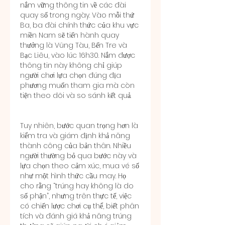
nắm vững thông tin về các đài 
quay số trong ngày. Vào mỗi thứ 
Ba, ba đài chính thức của khu vực 
miền Nam sẽ tiến hành quay 
thưởng là Vũng Tàu, Bến Tre và 
Bạc Liêu, vào lúc 16h30. Nắm được 
thông tin này không chỉ giúp 
người chơi lựa chọn đúng địa 
phương muốn tham gia mà còn 
tiện theo dõi và so sánh kết quả.
Tuy nhiên, bước quan trọng hơn là 
kiểm tra và giám định khả năng 
thành công của bản thân. Nhiều 
người thường bỏ qua bước này và 
lựa chọn theo cảm xúc, mua vé số 
như một hình thức cầu may. Họ 
cho rằng “trúng hay không là do 
số phận”, nhưng trên thực tế, việc 
có chiến lược chơi cụ thể, biết phân 
tích và đánh giá khả năng trúng 