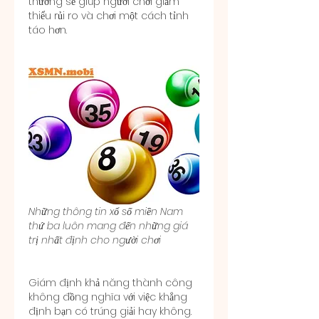
thưởng sẽ giúp người chơi giảm 
thiểu rủi ro và chơi một cách tỉnh 
táo hơn.
Những thông tin xổ số miền Nam 
thứ ba luôn mang đến những giá 
trị nhất định cho người chơi
Giám định khả năng thành công 
không đồng nghĩa với việc khẳng 
định bạn có trúng giải hay không. 