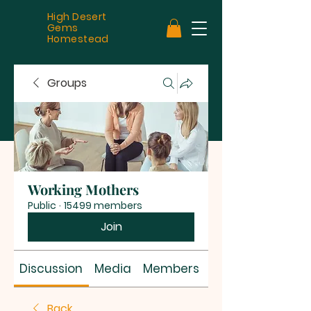
High Desert
Gems
Homestead
Groups
Working Mothers
Public
·
15499 members
Join
Discussion
Media
Members
About
Back