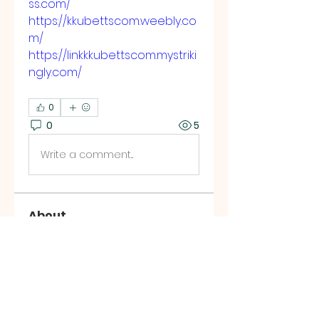
ss.com/
https://kkubettscom.weebly.co
m/
https://linkkkubettscom.mystriki
ngly.com/
0
0
5
Write a comment...
About
Welcome to the group! You
can connect with other
members, ge
...
Read more