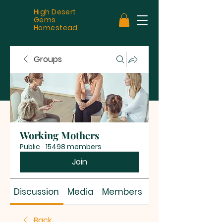
High Desert
Gems
Homestead
Groups
Working Mothers
Public
·
15498 members
Join
Discussion
Media
Members
About
Back