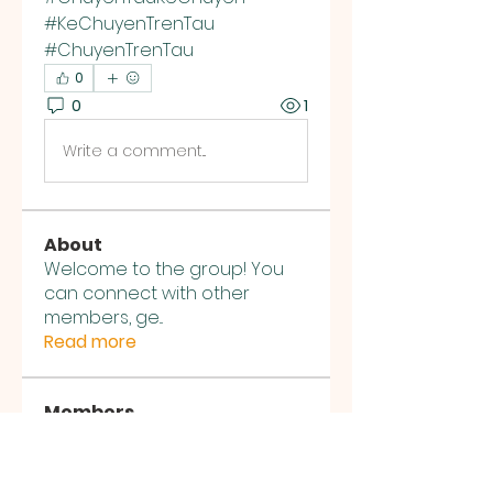
#KeChuyenTrenTau 
#ChuyenTrenTau
0
0
1
Write a comment...
About
Welcome to the group! You
can connect with other
members, ge
...
Read more
Members
Debi Ray
Follow
THAI HIEM THAN
Follow