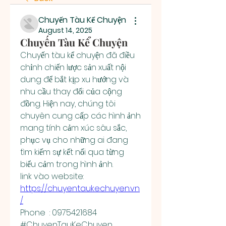
Chuyến Tàu Kể Chuyện
August 14, 2025
Chuyến Tàu Kể Chuyện
Chuyến tàu kể chuyện đã điều 
chỉnh chiến lược sản xuất nội 
dung để bắt kịp xu hướng và 
nhu cầu thay đổi của cộng 
đồng. Hiện nay, chúng tôi 
chuyên cung cấp các hình ảnh 
mang tính cảm xúc sâu sắc, 
phục vụ cho những ai đang 
tìm kiếm sự kết nối qua từng 
biểu cảm trong hình ảnh.
link vào website: 
https://chuyentaukechuyen.vn
/
Phone  : 0975421684
#ChuyenTauKeChuyen 