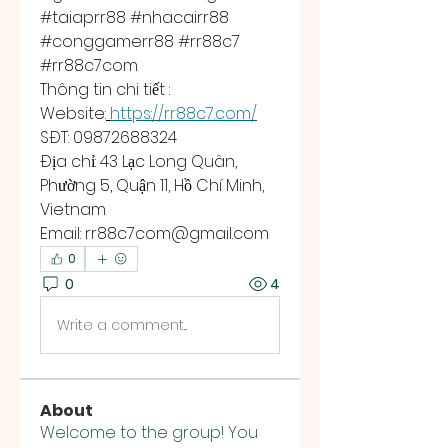
#taiaprr88 #nhacairr88 
#conggamerr88 #rr88c7 
#rr88c7com
Thông tin chi tiết :
Website:
https://rr88c7.com/
SĐT: 09872688324
Địa chỉ: 43 Lạc Long Quân, 
Phường 5, Quận 11, Hồ Chí Minh, 
Vietnam
Email: 
rr88c7com@gmail.com
0
0
4
Write a comment...
About
Welcome to the group! You