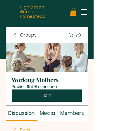
High Desert
Gems
Homestead
Groups
Working Mothers
Public
·
15491 members
Join
Discussion
Media
Members
About
Back