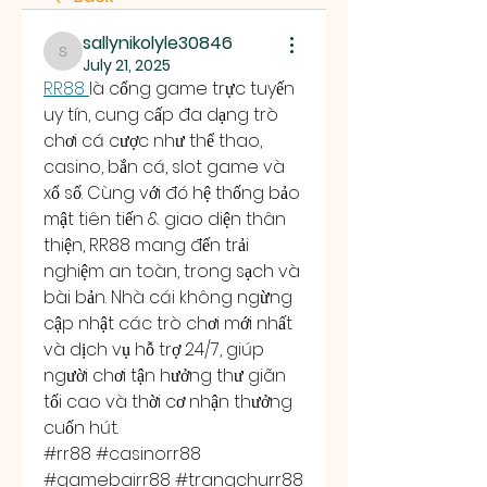
sallynikolyle30846
sallynikolyle30846
July 21, 2025
RR88
là cổng game trực tuyến 
uy tín, cung cấp đa dạng trò 
chơi cá cược như thể thao, 
casino, bắn cá, slot game và 
xổ số. Cùng với đó hệ thống bảo 
mật tiên tiến & giao diện thân 
thiện, RR88 mang đến trải 
nghiệm an toàn, trong sạch và 
bài bản. Nhà cái không ngừng 
cập nhật các trò chơi mới nhất 
và dịch vụ hỗ trợ 24/7, giúp 
người chơi tận hưởng thư giãn 
tối cao và thời cơ nhận thưởng 
cuốn hút.
#rr88 #casinorr88 
#gamebairr88 #trangchurr88 