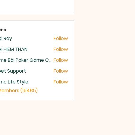
rs
i Ray
Follow
I HIEM THAN
Follow
Game Bài Poker Game Casino Quốc Tế
Follow
et Support
Follow
o Life Style
Follow
 Members (15485)