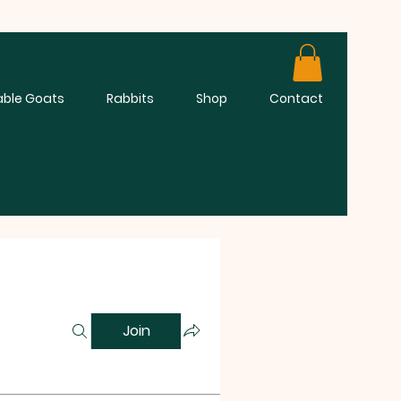
able Goats
Rabbits
Shop
Contact
Join