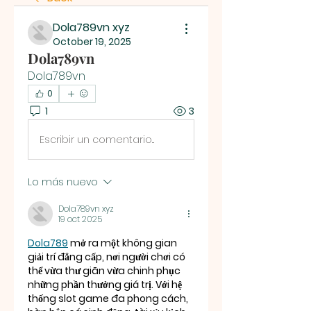
Dola789vn xyz
October 19, 2025
Dola789vn
Dola789vn
0
1
3
Escribir un comentario...
Lo más nuevo
Dola789vn xyz
19 oct 2025
Dola789
 mở ra một không gian 
giải trí đẳng cấp, nơi người chơi có 
thể vừa thư giãn vừa chinh phục 
những phần thưởng giá trị. Với hệ 
thống slot game đa phong cách, 