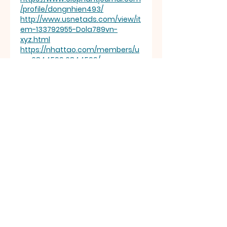
/profile/dongnhien493/
http://www.usnetads.com/view/it
em-133792955-Dola789vn-
xyz.html
https://nhattao.com/members/u
ser6844599.6844599/
http://www.innetads.com/view/it
em-3354094-Dola789vn-
xyz.html
https://jobs.windomnews.com/pr
ofiles/7301110-dola789vn-xyz
https://justpaste.it/dola789vnxyz
https://www.equinenow.com/far
m/dola789vn.htm
Me gusta
Reaccionar
About
Welcome to the group! You
can connect with other