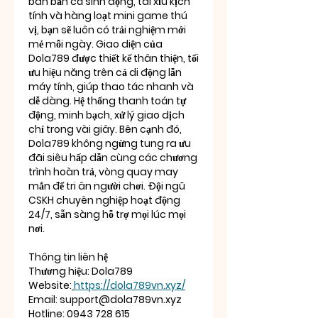
bàn bắn cá sinh động, tài xỉu kịch 
tính và hàng loạt mini game thú 
vị, bạn sẽ luôn có trải nghiệm mới 
mẻ mỗi ngày. Giao diện của 
Dola789 được thiết kế thân thiện, tối 
ưu hiệu năng trên cả di động lẫn 
máy tính, giúp thao tác nhanh và 
dễ dàng. Hệ thống thanh toán tự 
động, minh bạch, xử lý giao dịch 
chỉ trong vài giây. Bên cạnh đó, 
Dola789 không ngừng tung ra ưu 
đãi siêu hấp dẫn cùng các chương 
trình hoàn trả, vòng quay may 
mắn để tri ân người chơi. Đội ngũ 
CSKH chuyên nghiệp hoạt động 
24/7, sẵn sàng hỗ trợ mọi lúc mọi 
nơi.
Thông tin liên hệ
Thương hiệu: Dola789
Website:
https://dola789vn.xyz/
Email: 
support@dola789vn.xyz
Hotline: 0943 728 615