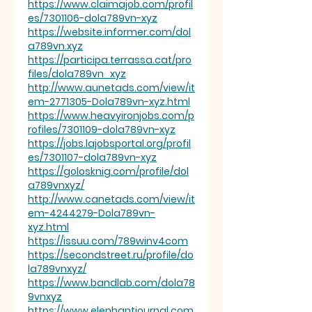
https://www.claimajob.com/profil
es/7301106-dola789vn-xyz
https://website.informer.com/dol
a789vn.xyz
https://participa.terrassa.cat/pro
files/dola789vn_xyz
http://www.aunetads.com/view/it
em-2771305-Dola789vn-xyz.html
https://www.heavyironjobs.com/p
rofiles/7301109-dola789vn-xyz
https://jobs.lajobsportal.org/profil
es/7301107-dola789vn-xyz
https://golosknig.com/profile/dol
a789vnxyz/
http://www.canetads.com/view/it
em-4244279-Dola789vn-
xyz.html
https://issuu.com/789winv4com
https://secondstreet.ru/profile/do
la789vnxyz/
https://www.bandlab.com/dola78
9vnxyz
https://www.elephantjournal.com