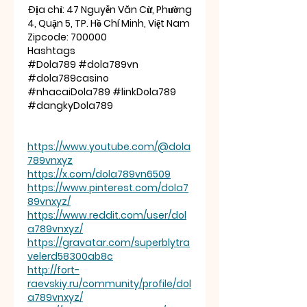
Địa chỉ: 47 Nguyễn Văn Cừ, Phường 
4, Quận 5, TP. Hồ Chí Minh, Việt Nam
Zipcode: 700000
Hashtags
#Dola789 #dola789vn 
#dola789casino 
#nhacaiDola789 #linkDola789 
#dangkyDola789 
https://www.youtube.com/@dola
789vnxyz
https://x.com/dola789vn6509
https://www.pinterest.com/dola7
89vnxyz/
https://www.reddit.com/user/dol
a789vnxyz/
https://gravatar.com/superblytra
velerd58300ab8c
http://fort-
raevskiy.ru/community/profile/dol
a789vnxyz/