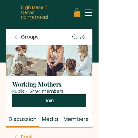
High Desert
Gems
Homestead
Groups
Working Mothers
Public
·
15494 members
Join
Discussion
Media
Members
About
Back