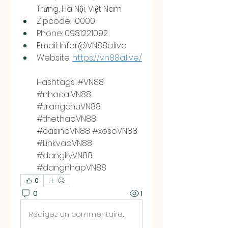
Trưng, Hà Nội, Việt Nam
Zipcode: 10000
Phone: 0981221092
Email: 
Infor@VN88a.live
Website: 
https://vn88a.live/
Hashtags: #VN88 
#nhacaiVN88 
#trangchuVN88 
#thethaoVN88 
#casinoVN88 #xosoVN88 
#LinkvaoVN88 
#dangkyVN88 
#dangnhapVN88
0
0
1
Rédigez un commentaire...