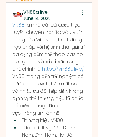
VN88a live
June 14, 2025
VN88
 là nhà cái cá cược trực 
tuyến chuyên nghiệp và uy tín 
hàng đầu Việt Nam, hoạt động 
hợp pháp với hệ sinh thái giải trí 
đa dạng gồm thể thao, casino, 
slot game và xổ số. Với trang 
chủ chính là 
https://vn88a.live/
, 
VN88 mang đến trải nghiệm cá 
cược minh bạch, bảo mật cao 
và nhiều ưu đãi hấp dẫn, khẳng 
định vị thế thương hiệu tổ chức 
cá cược hàng đầu khu 
vực.Thông tin liên hệ:
Thương hiệu: VN88
Địa chỉ: 111 Ng. 479 Đ. Lĩnh 
Nam, Lĩnh Nam, Hai Bà 