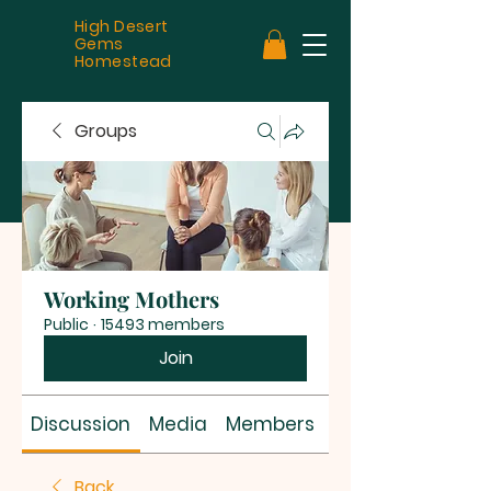
High Desert
Gems
Homestead
Groups
Working Mothers
Public
·
15493 members
Join
Discussion
Media
Members
About
Back