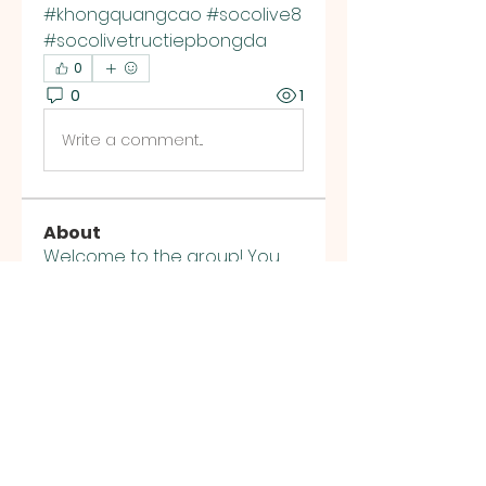
#khongquangcao #socolive8 
#socolivetructiepbongda
0
0
1
Write a comment...
About
Welcome to the group! You
can connect with other
members, ge
...
Read more
Members
Debi Ray
Follow
THAI HIEM THAN
Follow