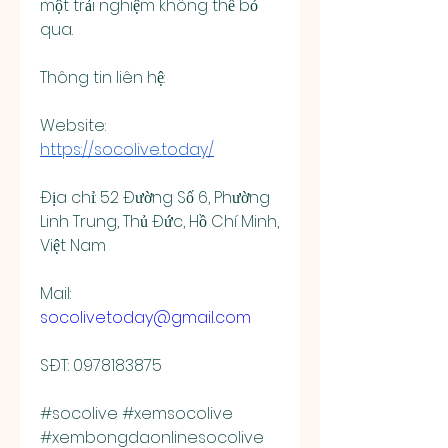
một trải nghiệm không thể bỏ 
qua.
Thông tin liên hệ:
Website: 
https://socolive.today/
Địa chỉ: 52 Đường Số 6, Phường 
Linh Trung, Thủ Đức, Hồ Chí Minh, 
Việt Nam
Mail: 
socolivetoday@gmail.com
SĐT: 0978183875
#socolive #xemsocolive 
#xembongdaonlinesocolive 