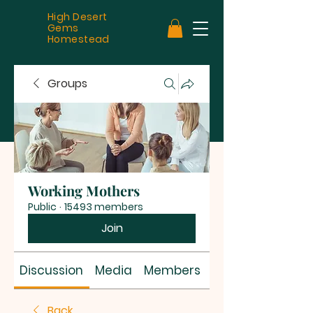
High Desert
Gems
Homestead
Groups
Working Mothers
Public
·
15493 members
Join
Discussion
Media
Members
About
Back