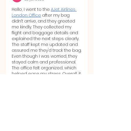
Hello, I went to the 
AJet Airlines 
London Office
 after my bag 
didn’t arrive, and they greeted 
me kindly. They collected my 
flight and baggage details and 
explained the next steps clearly. 
The staff kept me updated and 
assured me they’d track the bag. 
Even though I was worried, they 
stayed calm and professional. 
The office felt organized, which 
helped ease my stress. Overall, it 
was a reassuring and supportive 
experience during an annoying 
situation.
Gilla
Svara
About
Welcome to the group! You