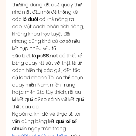
thường dùng kết quả quay thử 
như một đầu mối để thống kê 
các 
lô đuôi
 có khả năng ra 
cao. Một cách phân tích riêng, 
không khoa học tuyệt đối 
nhưng cũng khá có cơ sở nếu 
kết hợp nhiều yếu tố.
Đặc biệt, 
Kqxs88.net
 có thiết kế 
bảng quay rất sát với thật tế: từ 
cách hiển thị các giải, đến tốc 
độ load nhanh. Tôi có thể chọn 
quay miền Nam, miền Trung 
hoặc miền Bắc tùy thích, rồi lưu 
lại kết quả để so sánh với kết quả 
thật sau đó.
Ngoài ra, khi dò vé thực tế, tôi 
vẫn dùng bảng 
kết quả xổ số 
chuẩn
 ngay trên trang 
kqxs88.net
 - Quay thử xs
  này. 