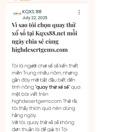
KQXS 88
July 22, 2025
Vì sao tôi chọn quay thử
xổ số tại Kqxs88.net mỗi
ngày chia sẻ cùng
highdesertgems.com
Tôi là người chơi xổ số kiến thiết 
miền Trung nhiều năm, nhưng 
gần đây mới bắt đầu biết đến 
tính năng “
quay thử xổ số
” qua 
một bài viết trên 
highdesertgems.com
. Thử rồi, 
tôi thấy thích quá nên dùng 
hằng ngày.
Với tôi, quay thử xổ số không 
đơn thuần là để giải trí. Tôi 