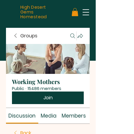
High Desert
Gems
Homestead
Groups
Working Mothers
Public
·
15486 members
Join
Discussion
Media
Members
About
Back