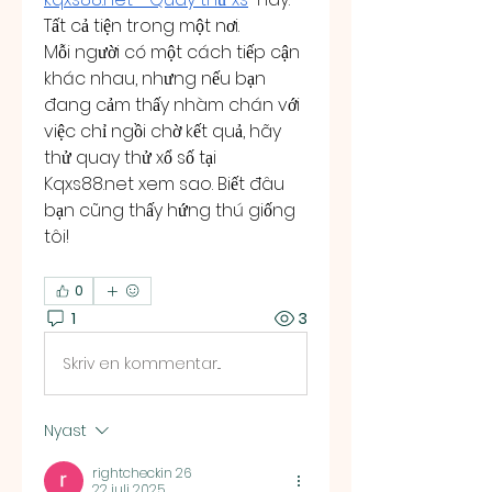
Tất cả tiện trong một nơi.
Mỗi người có một cách tiếp cận 
khác nhau, nhưng nếu bạn 
đang cảm thấy nhàm chán với 
việc chỉ ngồi chờ kết quả, hãy 
thử quay thử xổ số tại 
Kqxs88.net
 xem sao. Biết đâu 
bạn cũng thấy hứng thú giống 
tôi!
0
1
3
Skriv en kommentar...
Nyast
rightcheckin 26
22 juli 2025