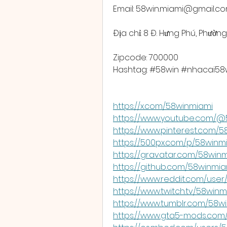
Email: 
58win.miami@gmail.c
Địa chỉ: 8 Đ. Hưng Phú, Phường
Zipcode: 700000
Hashtag: #58win #nhacai58
https://x.com/58winmiami
https://www.youtube.com/@
https://www.pinterest.com/5
https://500px.com/p/58winm
https://gravatar.com/58win
https://github.com/58winmia
https://www.reddit.com/user
https://www.twitch.tv/58win
https://www.tumblr.com/58w
https://www.gta5-mods.com