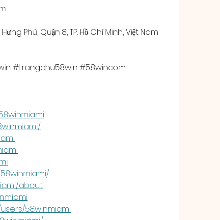
om
 Hưng Phú, Quận 8, TP. Hồ Chí Minh, Việt Nam
win #trangchu58win #58wincom 
58winmiami
8winmiami/
iami
miami
mi
/58winmiami/
miami/about
inmiami
/users/58winmiami