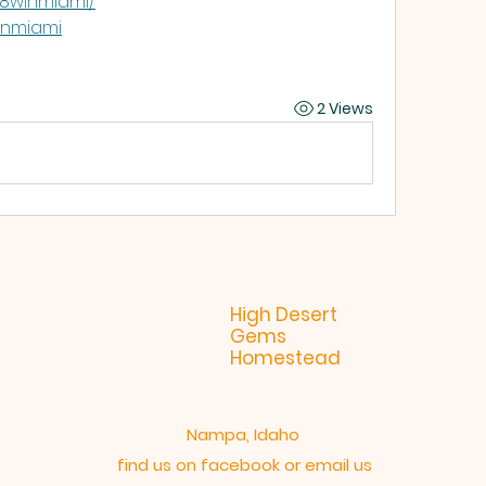
58winmiami/
inmiami
2 Views
High Desert
Gems
Homestead
Nampa, Idaho
find us on facebook or email us