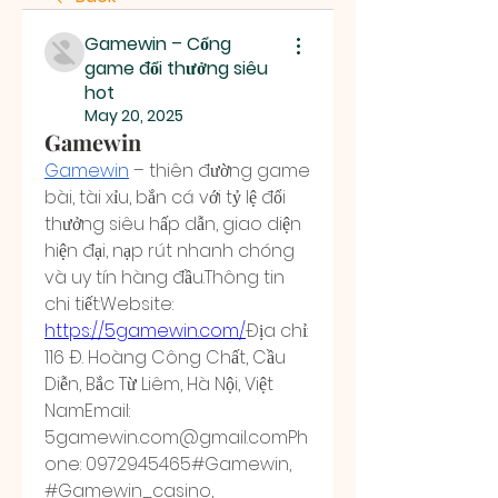
Gamewin – Cổng
game đổi thưởng siêu
hot
May 20, 2025
Gamewin
Gamewin
 – thiên đường game 
bài, tài xỉu, bắn cá với tỷ lệ đổi 
thưởng siêu hấp dẫn, giao diện 
hiện đại, nạp rút nhanh chóng 
và uy tín hàng đầu.Thông tin 
chi tiết:Website: 
https://5gamewin.com/
Địa
 chỉ: 
116 Đ. Hoàng Công Chất, Cầu 
Diễn, Bắc Từ Liêm, Hà Nội, Việt 
NamEmail: 
5gamewin.com
@gmail.comPh
one: 0972945465#Gamewin, 
#Gamewin_casino, 