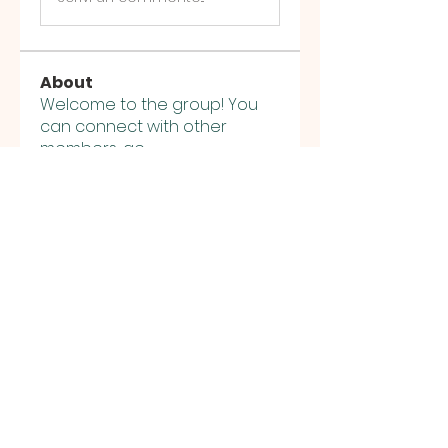
About
Welcome to the group! You
can connect with other
members, ge
...
Read more
Members
Debi Ray
Follow
THAI HIEM THAN
Follow
Game Bài Poker Game Casino Quốc Tế
Follow
Bubet Support
Follow
Mumo Life Style
Follow
See All Members (15491)