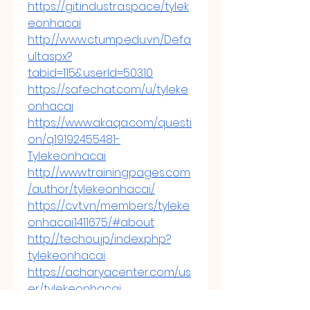
https://git.industra.space/tylek
eonhacai
http://www.ctump.edu.vn/Defa
ult.aspx?
tabid=115&userId=50310
https://safechat.com/u/tyleke
onhacai
https://www.akaqa.com/questi
on/q19192455481-
Tylekeonhacai
http://www.trainingpages.com
/author/tylekeonhacai/
https://cvt.vn/members/tyleke
onhacai.1411675/#about
http://techou.jp/index.php?
tylekeonhacai
https://acharyacenter.com/us
er/tylekeonhacai
https://belgaumonline.com/pr