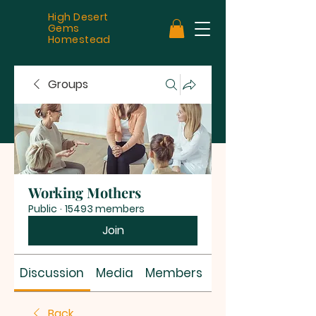
High Desert
Gems
Homestead
Groups
Working Mothers
Public
·
15493 members
Join
Discussion
Media
Members
About
Back