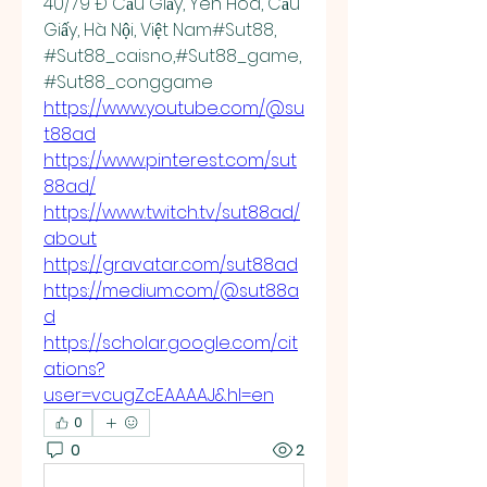
40/79 Đ Cầu Giấy, Yên Hoà, Cầu 
Giấy, Hà Nội, Việt Nam#Sut88, 
#Sut88_caisno,#Sut88_game, 
#Sut88_conggame
https://www.youtube.com/@su
t88ad
https://www.pinterest.com/sut
88ad/
https://www.twitch.tv/sut88ad/
about
https://gravatar.com/sut88ad
https://medium.com/@sut88a
d
https://scholar.google.com/cit
ations?
user=vcugZcEAAAAJ&hl=en
0
0
2