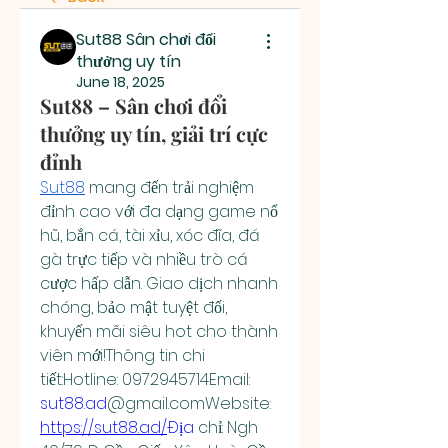
Sut88 Sân chơi đổi
thưởng uy tín
June 18, 2025
Sut88 – Sân chơi đổi
thưởng uy tín, giải trí cực
đỉnh
Sut88
 mang đến trải nghiệm 
đỉnh cao với đa dạng game nổ 
hũ, bắn cá, tài xỉu, xóc đĩa, đá 
gà trực tiếp và nhiều trò cá 
cược hấp dẫn. Giao dịch nhanh 
chóng, bảo mật tuyệt đối, 
khuyến mãi siêu hot cho thành 
viên mới!Thông tin chi 
tiết:Hotline: 0972945714Email: 
sut88.ad
@gmail.comWebsite: 
https://sut88.ad/
Địa
 chỉ: Ngh 