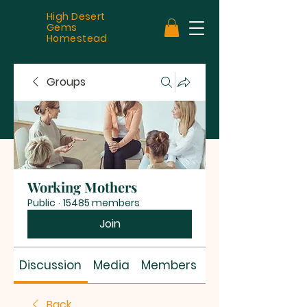
High Desert
Gems
Homestead
Groups
Working Mothers
Public
·
15485 members
Join
Discussion
Media
Members
About
Back