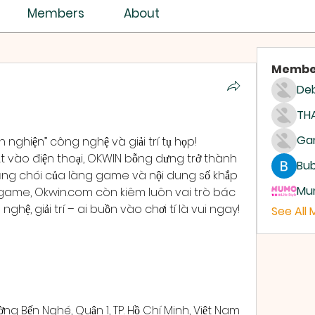
Members
About
Membe
Deb
THA
n nghiện” công nghệ và giải trí tụ họp!
t vào điện thoại, OKWIN bỗng dưng trở thành 
Bub
áng chói của làng game và nội dung số khắp 
Mum
 game, 
Okwin.com
 còn kiêm luôn vai trò bác 
ệ, giải trí – ai buồn vào chơi tí là vui ngay!
See All
ờng Bến Nghé, Quận 1, TP. Hồ Chí Minh, Việt Nam