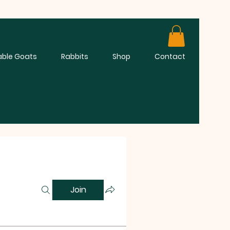
able Goats
Rabbits
Shop
Contact
Join