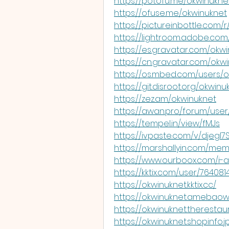
https://potofu.me/okwinukne
https://ofuse.me/okwinuknet
https://pictureinbottle.com/
https://lightroom.adobe.com
https://es.gravatar.com/okw
https://cn.gravatar.com/okw
https://os.mbed.com/users/o
https://git.disroot.org/okwinu
https://zez.am/okwinuknet
https://awan.pro/forum/user
https://tempel.in/view/fMJs
https://ivpaste.com/v/djegl
https://marshallyin.com/me
https://www.ourboox.com/i-
https://kktix.com/user/764081
https://okwinuknet.kktix.cc/
https://okwinuknet.amebao
https://okwinuknet.therestau
https://okwinuknet.shopinfo.