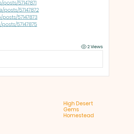
jp/posts/57147871
me/posts/57147872
p/posts/57147873
jp/posts/57147875
2 Views
High Desert
Gems
Homestead