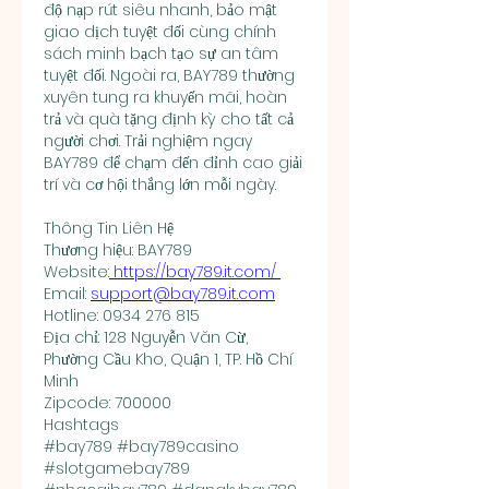
độ nạp rút siêu nhanh, bảo mật 
giao dịch tuyệt đối cùng chính 
sách minh bạch tạo sự an tâm 
tuyệt đối. Ngoài ra, BAY789 thường 
xuyên tung ra khuyến mãi, hoàn 
trả và quà tặng định kỳ cho tất cả 
người chơi. Trải nghiệm ngay 
BAY789 để chạm đến đỉnh cao giải 
trí và cơ hội thắng lớn mỗi ngày.
Thông Tin Liên Hệ
Thương hiệu: BAY789
Website:
 https://bay789.it.com/ 
Email: 
support@bay789.it.com
Hotline: 0934 276 815
Địa chỉ: 128 Nguyễn Văn Cừ, 
Phường Cầu Kho, Quận 1, TP. Hồ Chí 
Minh
Zipcode: 700000
Hashtags
#bay789 #bay789casino 
#slotgamebay789 