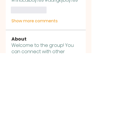
#nhacaibay789 #dangkybay789
Like
Reply
Show more comments
About
Welcome to the group! You
can connect with other
members, ge
...
Read more
Members
Debi Ray
Follow
THAI HIEM THAN
Follow
Game Bài Poker Game Casino Quốc Tế
Follow
Bubet Support
Follow