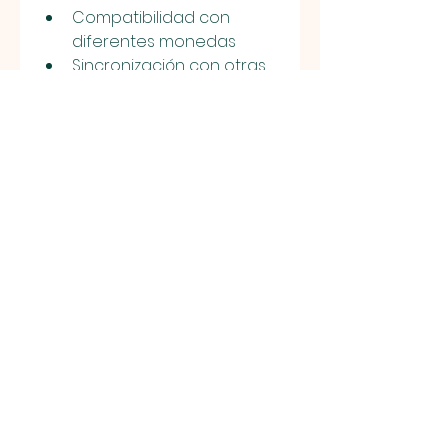
Compatibilidad con 
diferentes monedas
Sincronización con otras 
herramientas contables 
(opcional)
Una buena 
Calculadora para 
Sumar o Quitar IVA
 debe ser 
confiable, rápida y fácil de 
usar, incluso para personas 
sin formación contable.
Consejos para el 
uso correcto de una 
Calculadora para 
Sumar o Quitar IVA
Aunque estas calculadoras 
automatizan el proceso, es 