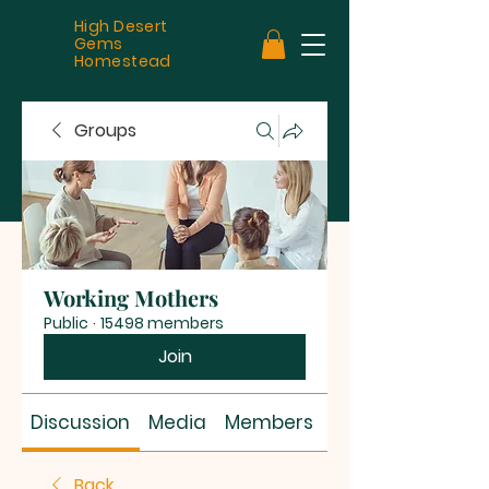
High Desert
Gems
Homestead
Groups
Working Mothers
Public
·
15498 members
Join
Discussion
Media
Members
About
Back