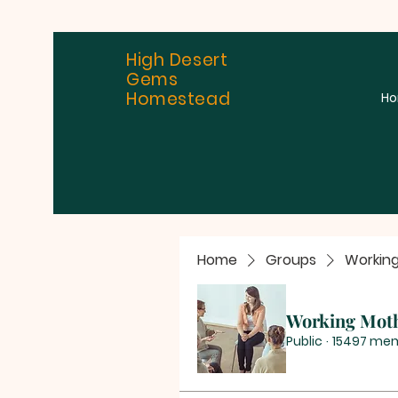
High Desert
Gems
Homestead
H
Home
Groups
Workin
Working Mot
Public
·
15497 me