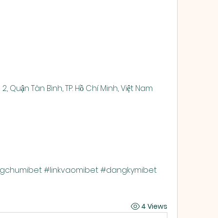
 2, Quận Tân Bình, TP. Hồ Chí Minh, Việt Nam
gchumibet #linkvaomibet #dangkymibet 
4 Views