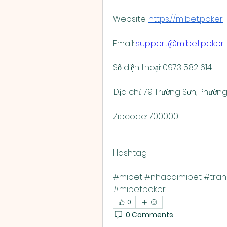
Website: 
https://mibet.poker
Email: 
support@mibet.poker
Số điện thoại: 0973 582 614
Địa chỉ: 79 Trường Sơn, Phường
Zipcode: 700000
Hashtag:
#mibet #nhacaimibet #tran
#mibetpoker
0
0 Comments