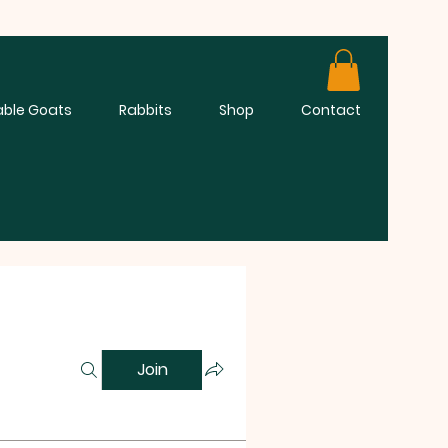
able Goats
Rabbits
Shop
Contact
Join