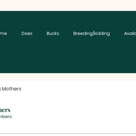
ome
Does
Bucks
Breeding/kidding
Avail
g Mothers
hers
mbers