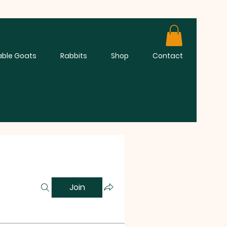
able Goats
Rabbits
Shop
Contact
Join