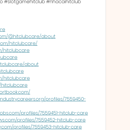
no #slotgamehitclub #nhacaihitclub 
are
com/@hitclubcare/about
.com/hitclubcare/
m/hitclubcare
clubcare
hitclubcare/about
hitclubcare
m/hitclubcare
m/hitclubcare
cortbook.com/
industrycareers.org/profiles/7559450-
jobs.com/profiles/7559451-hitclub-care
ws.com/profiles/7559452-hitclub-care
ty.com/profiles/7559453-hitclub-care