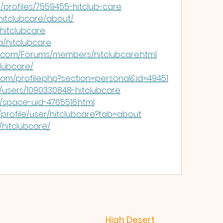
rg/profiles/7559455-hitclub-care
/hitclubcare/about/
/hitclubcare
a/hitclubcare
ne.com/Forums/members/hitclubcare.html
clubcare/
com/profile.php?section=personal&id=49451
t/users/1090330848-hitclubcare
/space-uid-4765516.html
m/profile/user/hitclubcare?tab=about
t/hitclubcare/
High Desert