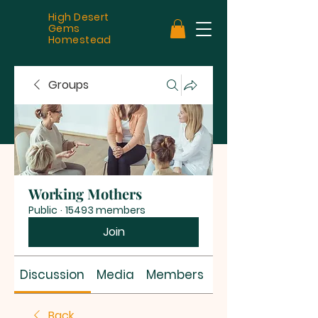
High Desert
Gems
Homestead
Groups
Working Mothers
Public
·
15493 members
Join
Discussion
Media
Members
About
Back