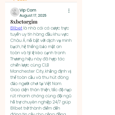
Vip Com
August 17, 2025
8xbetorgim
8Xbet
 là nhà cái cá cược trực 
tuyến uy tín hàng đầu khu vực 
Châu Á, nổi bật với dịch vụ minh 
bạch, hệ thống bảo mật an 
toàn và tỷ lệ kèo cạnh tranh. 
Thương hiệu này đã hợp tác 
chiến lược cùng CLB 
Manchester City, khẳng định vị 
thế toàn cầu và thu hút đông 
đảo người chơi tại Việt Nam. 
Giao diện thân thiện, tốc độ nạp 
rút nhanh chóng cùng đội ngũ 
hỗ trợ chuyên nghiệp 24/7 giúp 
8Xbet trở thành điểm đến 
đáng tin cậy cho cộng đồng 