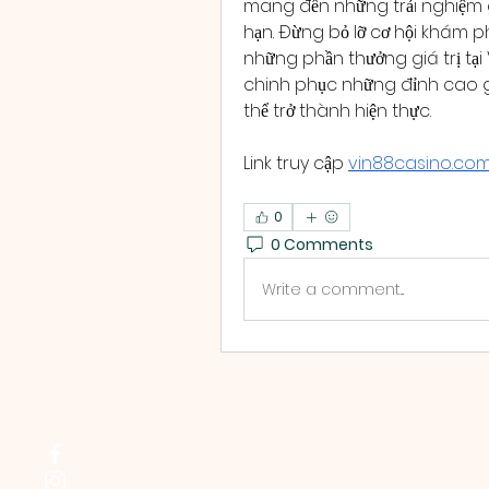
mang đến những trải nghiệm giả
hạn. Đừng bỏ lỡ cơ hội khám p
những phần thưởng giá trị tại
chinh phục những đỉnh cao giải
thể trở thành hiện thực.
Link truy cập 
vin88casino.co
0
0 Comments
Write a comment...