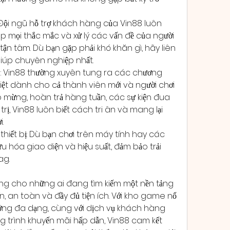
ội ngũ hỗ trợ khách hàng của Vin88 luôn 
áp mọi thắc mắc và xử lý các vấn đề của người 
n tâm. Dù bạn gặp phải khó khăn gì, hãy liên 
giúp chuyên nghiệp nhất.
: Vin88 thường xuyên tung ra các chương 
biệt dành cho cả thành viên mới và người chơi 
ào mừng, hoàn trả hàng tuần, các sự kiện đua 
ị, Vin88 luôn biết cách tri ân và mang lại 
.
hiết bị: Dù bạn chơi trên máy tính hay các 
 ưu hóa giao diện và hiệu suất, đảm bảo trải 
ag.
ởng cho những ai đang tìm kiếm một nền tảng 
tín, an toàn và đầy đủ tiện ích. Với kho game nổ 
ưởng đa dạng, cùng với dịch vụ khách hàng 
trình khuyến mãi hấp dẫn, Vin88 cam kết 