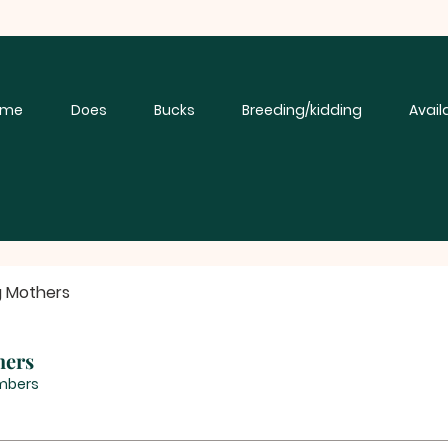
ome
Does
Bucks
Breeding/kidding
Avail
g Mothers
hers
mbers