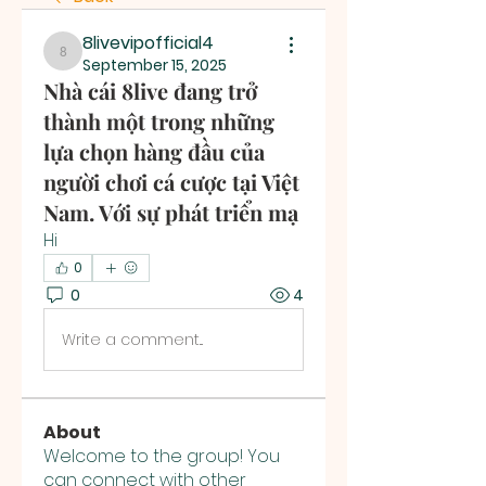
8livevipofficial4
8livevipofficial4
September 15, 2025
Nhà cái 8live đang trở
thành một trong những
lựa chọn hàng đầu của
người chơi cá cược tại Việt
Nam. Với sự phát triển mạ
Hi
0
0
4
Write a comment...
About
Welcome to the group! You
can connect with other