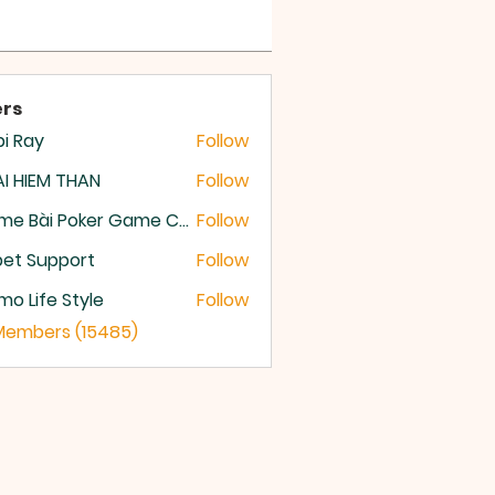
rs
i Ray
Follow
I HIEM THAN
Follow
Game Bài Poker Game Casino Quốc Tế
Follow
et Support
Follow
o Life Style
Follow
 Members (15485)