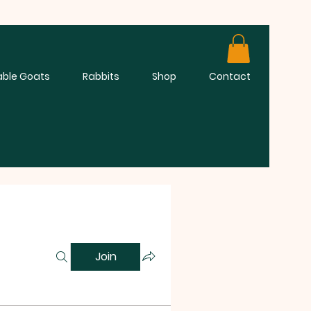
able Goats
Rabbits
Shop
Contact
Join