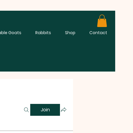
able Goats
Rabbits
Shop
Contact
Join