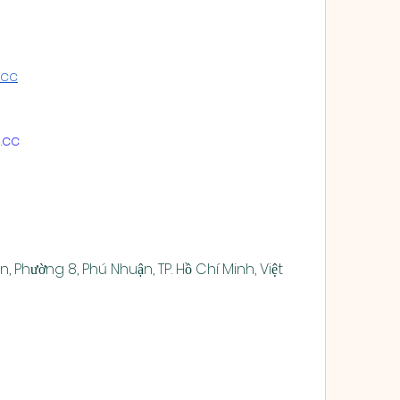
.cc
.cc
, Phường 8, Phú Nhuận, TP. Hồ Chí Minh, Việt 