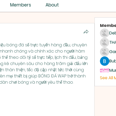
Members
About
Membe
Deb
THA
 liệu bóng đá số trực tuyến hàng đầu, chuyên 
 nhanh chóng và chính xác cho người hâm 
 thể theo dõi tỷ số trực tiếp, lịch thi đấu, bảng 
Bub
ng kê chuyên sâu cho hàng trăm giải đấu lớn 
ện thân thiện, tốc độ cập nhật tức thời cùng 
Mum
ên mọi thiết bị giúp BÓNG ĐÁ WAP trở thành 
See All
dân chơi bóng và người yêu thể thao.