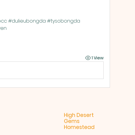
c #dulieubongda #tysobongda 
yen
1 View
High Desert
Gems
Homestead