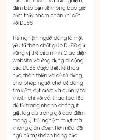
họa, âm thanh và trải nghiệm, 
đảm bảo bạn sẽ không bao giờ 
cảm thấy nhàm chán khi đến 
với DU88.
Trải nghiệm người dùng là một 
yếu tố then chốt giúp DU88 giữ 
vững vị thế của mình. Giao diện 
website và ứng dụng di động 
của DU88 được thiết kế khoa 
học, thân thiện và dễ sử dụng, 
cho phép người chơi dễ dàng 
tìm kiếm, đặt cược và quản lý tài 
khoản chỉ với vài thao tác. Tốc 
độ tải trang nhanh chóng, ít 
giật lag dù trong giờ cao điểm, 
mang lại trải nghiệm mượt mà 
không gián đoạn. Hơn nữa, đội 
ngũ hỗ trợ khách hàng của 