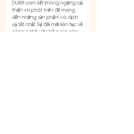
DU88 cam kết không ngừng cải 
thiện và phát triển để mang 
đến những sản phẩm và dịch 
vụ tốt nhất. Sự đổi mới liên tục về 
công nghệ, việc bổ sung các 
trò chơi mới nhất và việc nâng 
cao chất lượng dịch vụ khách 
hàng là những ưu tiên hàng 
đầu của DU88. Chúng tôi tự 
hào là một nhà cái có trách 
nhiệm, luôn khuyến khích người 
chơi cá cược một cách có ý 
thức, cung cấp các công cụ hỗ 
trợ để kiểm soát hành vi cá 
cược và đảm bảo môi trường 
giải trí lành mạnh. DU88 không 
chỉ là nơi để kiếm tiền mà còn là 
nơi để bạn thực sự tận hưởng 
niềm vui cá cược.