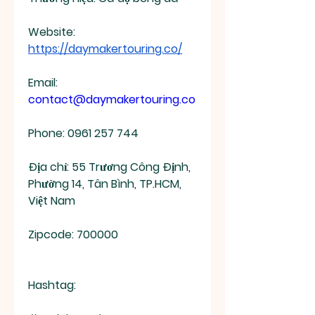
Website: 
https://daymakertouring.co/
Email: 
contact@daymakertouring.co
Phone: 0961 257 744
Địa chỉ: 55 Trương Công Định, 
Phường 14, Tân Bình, TP.HCM, 
Việt Nam
Zipcode: 700000
Hashtag: